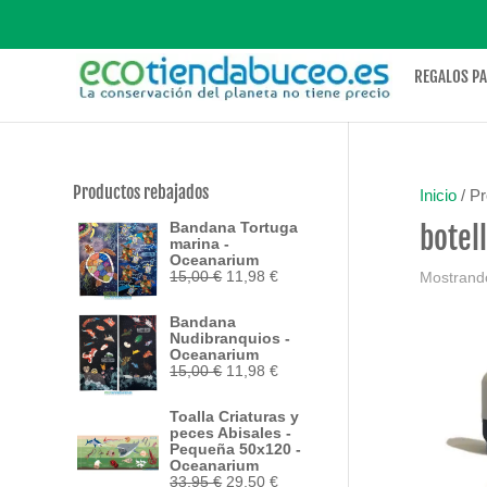
REGALOS P
Productos rebajados
Inicio
/ Pr
Bandana Tortuga
botel
marina -
Oceanarium
El
El
15,00
€
11,98
€
Mostrando
precio
precio
original
actual
Bandana
era:
es:
Nudibranquios -
15,00 €.
11,98 €.
Oceanarium
El
El
15,00
€
11,98
€
precio
precio
original
actual
Toalla Criaturas y
era:
es:
peces Abisales -
15,00 €.
11,98 €.
Pequeña 50x120 -
Oceanarium
El
El
33,95
€
29,50
€