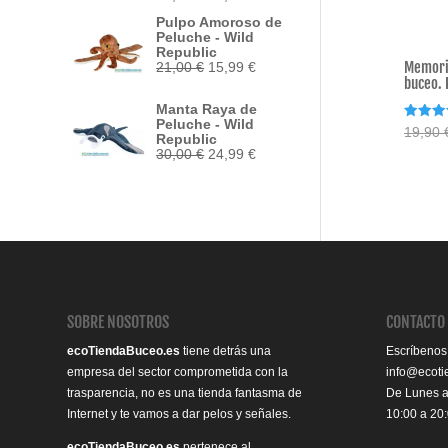
precio
precio
Pulpo Amoroso de
original
actual
Peluche - Wild
era:
es:
Republic
33,95 €.
29,50 €.
Memori
El
El
21,00
€
15,99
€
precio
precio
buceo. 
original
actual
Manta Raya de
era:
es:
Peluche - Wild
21,00 €.
15,99 €.
Valorad
19,90
Republic
con
El
El
4.75
30,00
€
24,99
€
de 5
precio
precio
original
actual
era:
es:
30,00 €.
24,99 €.
SOBRE NOSOTROS
CONTACTO
ecoTiendaBuceo.es
tiene detrás una
Escríbenos
empresa del sector comprometida con la
info@ecot
trasparencia, no es una tienda fantasma de
De Lunes 
Internet y te vamos a dar pelos y señales.
10:00 a 20
ecoTiendaBuceo.es
pertenece al