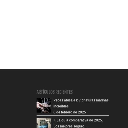
ARTÍCULOS RECIENTES
Peces abisales: 7 criaturas marinas
increíbles
6 de febrero de 2025
⭐️ La guía comparativa de 2025.
Los mejores seguro…