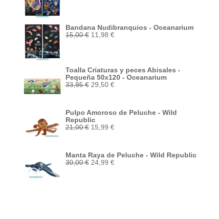
original
actual
era:
es:
15,00 €.
11,98 €.
Bandana Nudibranquios - Oceanarium
El
El
15,00
€
11,98
€
precio
precio
original
actual
era:
es:
15,00 €.
11,98 €.
Toalla Criaturas y peces Abisales -
Pequeña 50x120 - Oceanarium
El
El
33,95
€
29,50
€
precio
precio
original
actual
era:
es:
Pulpo Amoroso de Peluche - Wild
33,95 €.
29,50 €.
Republic
El
El
21,00
€
15,99
€
precio
precio
original
actual
era:
es:
Manta Raya de Peluche - Wild Republic
21,00 €.
15,99 €.
El
El
30,00
€
24,99
€
precio
precio
original
actual
era:
es:
30,00 €.
24,99 €.