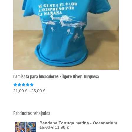
Camiseta para buceadores Kilgore Diver. Turquesa
Valorado
Rango
21,00
€
-
25,00
€
con
de
5.00
de 5
precios:
desde
Productos rebajados
21,00 €
Bandana Tortuga marina - Oceanarium
hasta
El
El
15,00
€
11,98
€
25,00 €
precio
precio