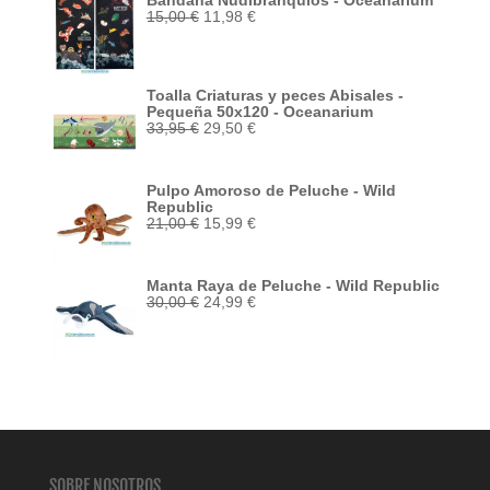
Bandana Nudibranquios - Oceanarium
El
El
15,00
€
11,98
€
precio
precio
original
actual
era:
es:
15,00 €.
11,98 €.
Toalla Criaturas y peces Abisales -
Pequeña 50x120 - Oceanarium
El
El
33,95
€
29,50
€
precio
precio
original
actual
era:
es:
Pulpo Amoroso de Peluche - Wild
33,95 €.
29,50 €.
Republic
El
El
21,00
€
15,99
€
precio
precio
original
actual
era:
es:
Manta Raya de Peluche - Wild Republic
21,00 €.
15,99 €.
El
El
30,00
€
24,99
€
precio
precio
original
actual
era:
es:
30,00 €.
24,99 €.
SOBRE NOSOTROS