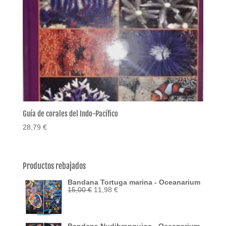
Guía de corales del Indo-Pacífico
28,79
€
Productos rebajados
Bandana Tortuga marina - Oceanarium
El
El
15,00
€
11,98
€
precio
precio
original
actual
era:
es:
15,00 €.
11,98 €.