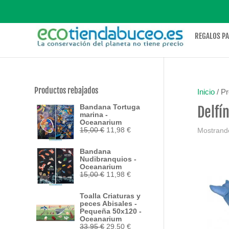
REGALOS P
Productos rebajados
Inicio
/ Pr
Bandana Tortuga
Delfí
marina -
Oceanarium
El
El
15,00
€
11,98
€
Mostrando
precio
precio
original
actual
Bandana
era:
es:
Nudibranquios -
15,00 €.
11,98 €.
Oceanarium
El
El
15,00
€
11,98
€
precio
precio
original
actual
Toalla Criaturas y
era:
es:
peces Abisales -
15,00 €.
11,98 €.
Pequeña 50x120 -
Oceanarium
El
El
33,95
€
29,50
€