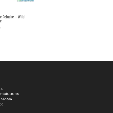
de Peluche – Wild
c
€
 a:
iendabuceo.es
a Sábado
:00