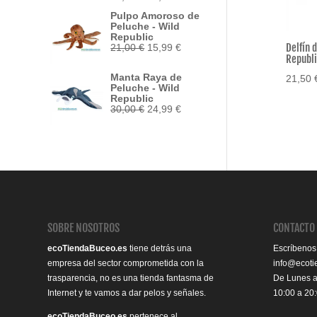
precio
precio
Pulpo Amoroso de
original
actual
Peluche - Wild
era:
es:
Republic
33,95 €.
29,50 €.
Delfín 
El
El
21,00
€
15,99
€
precio
precio
Republi
original
actual
Manta Raya de
21,50
era:
es:
Peluche - Wild
21,00 €.
15,99 €.
Republic
El
El
30,00
€
24,99
€
precio
precio
original
actual
era:
es:
30,00 €.
24,99 €.
SOBRE NOSOTROS
CONTACTO
ecoTiendaBuceo.es
tiene detrás una
Escríbenos
empresa del sector comprometida con la
info@ecot
trasparencia, no es una tienda fantasma de
De Lunes 
Internet y te vamos a dar pelos y señales.
10:00 a 20
ecoTiendaBuceo.es
pertenece al