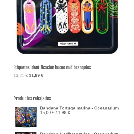
Etiquetas identificación buceo nudibranquios
El
El
13,21
€
11,89
€
precio
precio
original
actual
era:
es:
Productos rebajados
13,21 €.
11,89 €.
Bandana Tortuga marina - Oceanarium
El
El
15,00
€
11,98
€
precio
precio
original
actual
era:
es:
15,00 €.
11,98 €.