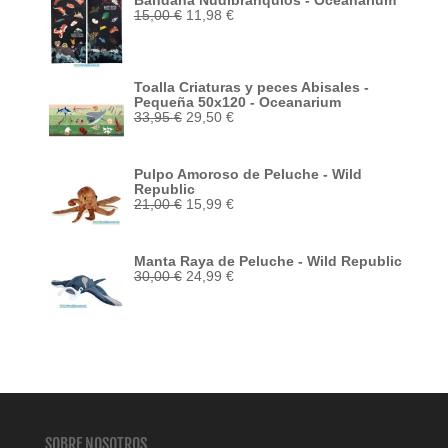
Bandana Nudibranquios - Oceanarium
El
El
15,00
€
11,98
€
precio
precio
original
actual
era:
es:
15,00 €.
11,98 €.
Toalla Criaturas y peces Abisales -
Pequeña 50x120 - Oceanarium
El
El
33,95
€
29,50
€
precio
precio
original
actual
era:
es:
Pulpo Amoroso de Peluche - Wild
33,95 €.
29,50 €.
Republic
El
El
21,00
€
15,99
€
precio
precio
original
actual
era:
es:
Manta Raya de Peluche - Wild Republic
21,00 €.
15,99 €.
El
El
30,00
€
24,99
€
precio
precio
original
actual
era:
es:
30,00 €.
24,99 €.
SOBRE NOSOTROS