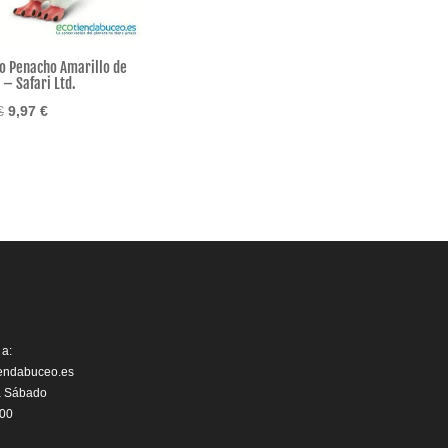
o Penacho Amarillo de
 – Safari Ltd.
El
El
€
9,97
€
precio
precio
original
actual
era:
es:
11,55 €.
9,97 €.
 a:
iendabuceo.es
a Sábado
:00