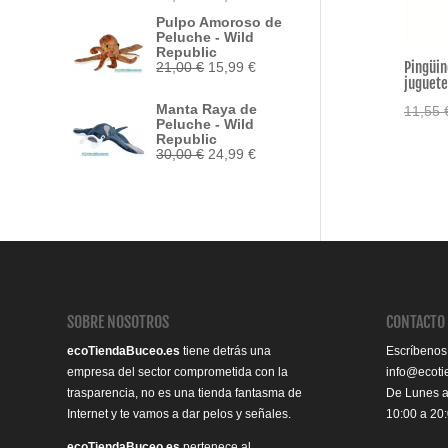
precio
precio
Pulpo Amoroso de
original
actual
Peluche - Wild
era:
es:
Republic
33,95 €.
29,50 €.
Pingüin
El
El
21,00
€
15,99
€
precio
precio
juguete
original
actual
Manta Raya de
11,55
era:
es:
Peluche - Wild
21,00 €.
15,99 €.
Republic
El
El
30,00
€
24,99
€
precio
precio
original
actual
era:
es:
30,00 €.
24,99 €.
SOBRE NOSOTROS
CONTACTO
ecoTiendaBuceo.es
tiene detrás una
Escríbenos
empresa del sector comprometida con la
info@ecot
trasparencia, no es una tienda fantasma de
De Lunes 
Internet y te vamos a dar pelos y señales.
10:00 a 20
ecoTiendaBuceo.es
pertenece al