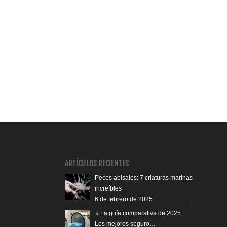
ARTÍCULOS RECIENTES
Peces abisales: 7 criaturas marinas
increíbles
6 de febrero de 2025
⭐️ La guía comparativa de 2025.
Los mejores seguro…