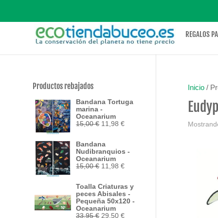
REGALOS P
Productos rebajados
Inicio
/ P
Bandana Tortuga
Eudyp
marina -
Oceanarium
El
El
15,00
€
11,98
€
Mostrando
precio
precio
original
actual
Bandana
era:
es:
Nudibranquios -
15,00 €.
11,98 €.
Oceanarium
El
El
15,00
€
11,98
€
precio
precio
original
actual
Toalla Criaturas y
era:
es:
peces Abisales -
15,00 €.
11,98 €.
Pequeña 50x120 -
Oceanarium
El
El
33,95
€
29,50
€