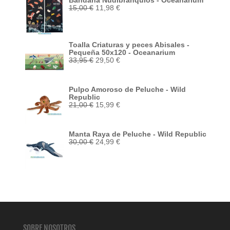
Bandana Nudibranquios - Oceanarium
El
El
15,00
€
11,98
€
precio
precio
original
actual
era:
es:
15,00 €.
11,98 €.
Toalla Criaturas y peces Abisales -
Pequeña 50x120 - Oceanarium
El
El
33,95
€
29,50
€
precio
precio
original
actual
era:
es:
Pulpo Amoroso de Peluche - Wild
33,95 €.
29,50 €.
Republic
El
El
21,00
€
15,99
€
precio
precio
original
actual
era:
es:
Manta Raya de Peluche - Wild Republic
21,00 €.
15,99 €.
El
El
30,00
€
24,99
€
precio
precio
original
actual
era:
es:
30,00 €.
24,99 €.
SOBRE NOSOTROS