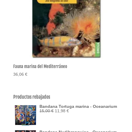
Fauna marina del Mediterráneo
36,06
€
Productos rebajados
Bandana Tortuga marina - Oceanarium
El
El
15,00
€
11,98
€
precio
precio
original
actual
era:
es:
15,00 €.
11,98 €.