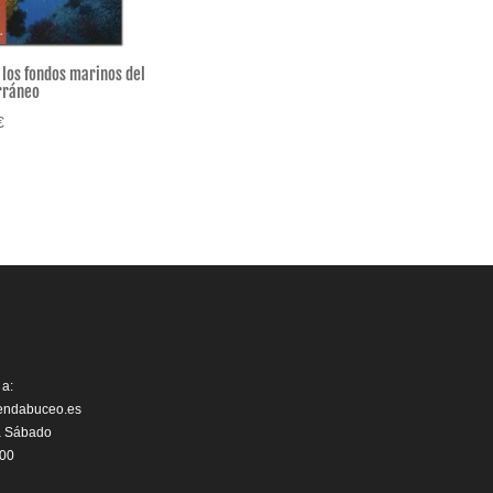
 los fondos marinos del
rráneo
€
 a:
iendabuceo.es
a Sábado
:00