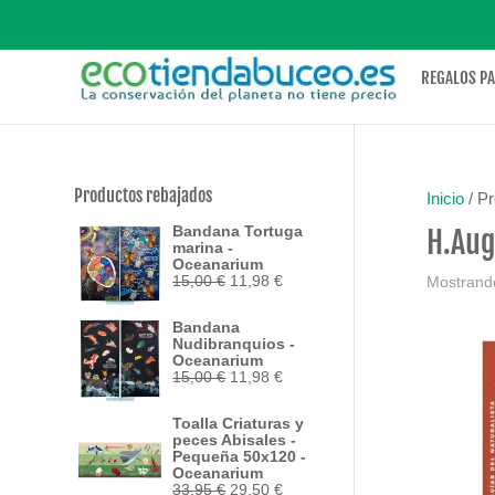
REGALOS P
Productos rebajados
Inicio
/ Pr
Bandana Tortuga
H.Aug
marina -
Oceanarium
El
El
15,00
€
11,98
€
Mostrando
precio
precio
original
actual
Bandana
era:
es:
Nudibranquios -
15,00 €.
11,98 €.
Oceanarium
El
El
15,00
€
11,98
€
precio
precio
original
actual
Toalla Criaturas y
era:
es:
peces Abisales -
15,00 €.
11,98 €.
Pequeña 50x120 -
Oceanarium
El
El
33,95
€
29,50
€