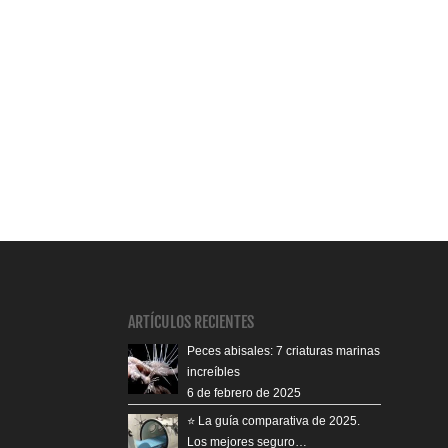
ARTÍCULOS RECIENTES
Peces abisales: 7 criaturas marinas
increíbles
6 de febrero de 2025
⭐️ La guía comparativa de 2025.
Los mejores seguro…