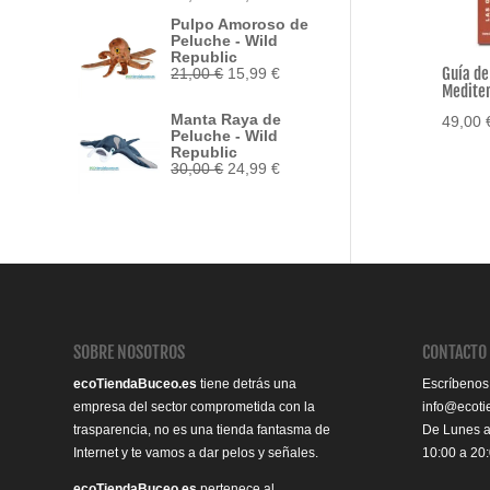
precio
precio
Pulpo Amoroso de
original
actual
Peluche - Wild
era:
es:
Republic
33,95 €.
29,50 €.
Guía de
El
El
21,00
€
15,99
€
precio
precio
Medite
original
actual
Manta Raya de
49,00
era:
es:
Peluche - Wild
21,00 €.
15,99 €.
Republic
El
El
30,00
€
24,99
€
precio
precio
original
actual
era:
es:
30,00 €.
24,99 €.
SOBRE NOSOTROS
CONTACTO
ecoTiendaBuceo.es
tiene detrás una
Escríbenos
empresa del sector comprometida con la
info@ecot
trasparencia, no es una tienda fantasma de
De Lunes 
Internet y te vamos a dar pelos y señales.
10:00 a 20
ecoTiendaBuceo.es
pertenece al