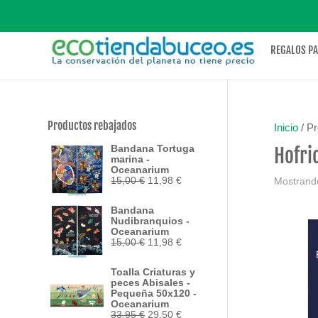
REGALOS P
Productos rebajados
Inicio
/ Pr
Bandana Tortuga
Hofri
marina -
Oceanarium
El
El
15,00
€
11,98
€
Mostrando
precio
precio
original
actual
Bandana
era:
es:
Nudibranquios -
15,00 €.
11,98 €.
Oceanarium
El
El
15,00
€
11,98
€
precio
precio
original
actual
Toalla Criaturas y
era:
es:
peces Abisales -
15,00 €.
11,98 €.
Pequeña 50x120 -
Oceanarium
El
El
33,95
€
29,50
€