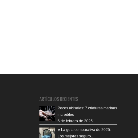
ARTÍCULOS RECIENTES
Peces abisales: 7 criaturas marinas
increíbles
6 de febrero de 2025
⭐️ La guía comparativa de 2025.
Los mejores seguro…