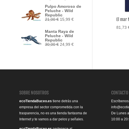
precio
precio
Pulpo Amoroso de
original
actual
Peluche - Wild
era:
es:
Republic
33,95 €.
29,50 €.
El mar 
El
El
21,00
€
15,99
€
precio
precio
81,73
original
actual
Manta Raya de
era:
es:
Peluche - Wild
21,00 €.
15,99 €.
Republic
El
El
30,00
€
24,99
€
precio
precio
original
actual
era:
es:
30,00 €.
24,99 €.
SOBRE NOSOTROS
CONTACTO
ecoTiendaBuceo.es
tiene detrás una
Escríbenos
empresa del sector comprometida con la
info@ecot
trasparencia, no es una tienda fantasma de
De Lunes 
Internet y te vamos a dar pelos y señales.
10:00 a 20
ecoTiendaBuceo.es
pertenece al