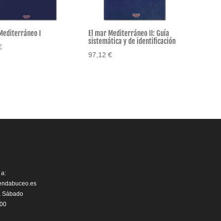
Mediterráneo I
El mar Mediterráneo II: Guía
sistemática y de identificación
€
97,12
€
 a:
iendabuceo.es
a Sábado
:00