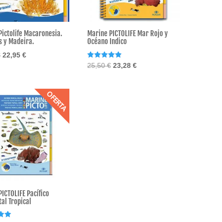
Pictolife Macaronesia.
Marine PICTOLIFE Mar Rojo y
s y Madeira.
Océano Indico
El
El
€
22,95
€
Valorado
El
El
25,50
€
23,28
€
precio
precio
con
precio
precio
5.00
original
actual
de 5
original
actual
era:
es:
OFERTA
era:
es:
25,50 €.
22,95 €.
25,50 €.
23,28 €.
ICTOLIFE Pacífico
al Tropical