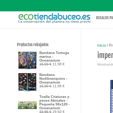
REGALOS P
Productos rebajados
Inicio
/ P
Bandana Tortuga
impe
marina -
Oceanarium
El
El
15,00
€
11,98
€
Mostrando
precio
precio
original
actual
Bandana
era:
es:
Nudibranquios -
15,00 €.
11,98 €.
Oceanarium
El
El
15,00
€
11,98
€
precio
precio
original
actual
Toalla Criaturas y
era:
es:
peces Abisales -
15,00 €.
11,98 €.
Pequeña 50x120 -
Oceanarium
El
El
33,95
€
29,50
€