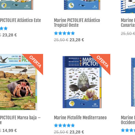
PICTOLIFE Atlántico Este
Marine PICTOLIFE Atlántico
Marine 
Tropical Oeste
Canaria
25,50
o
El
El
€
23,28
€
Valorado
El
El
25,50
€
23,28
€
precio
precio
con
precio
precio
5.00
original
actual
de 5
original
actual
era:
es:
OFERTA
OFERTA
era:
es:
25,50 €.
23,28 €.
25,50 €.
23,28 €.
PICTOLIFE Marea baja –
Marine Pictolife Mediterraneo
Marine P
e
Occident
El
El
€
14,99
€
Valorado
El
El
25,50
€
23,28
€
con