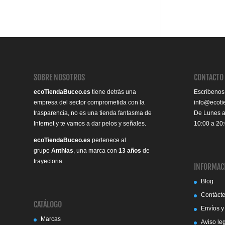
SOBRE NOSOTROS
CONTACTO
ecoTiendaBuceo.es
tiene detrás una
Escríbenos
empresa del sector comprometida con la
info@ecot
trasparencia, no es una tienda fantasma de
De Lunes 
Internet y te vamos a dar pelos y señales.
10:00 a 20
ecoTiendaBuceo.es
pertenece al
grupo
Anthias
, una marca con
13 años
de
trayectoria.
INFORMAC
Blog
Contáct
CATÁLOGO
Envíos y
Marcas
Aviso le