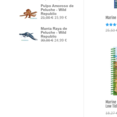
precio
precio
Pulpo Amoroso de
original
actual
Peluche - Wild
era:
es:
Republic
33,95 €.
29,50 €.
Marine 
El
El
21,00
€
15,99
€
precio
precio
original
actual
Manta Raya de
era:
es:
Valorad
25,50
Peluche - Wild
con
21,00 €.
15,99 €.
5.00
Republic
de 5
El
El
30,00
€
24,99
€
precio
precio
original
actual
era:
es:
30,00 €.
24,99 €.
Marine 
Low Tid
18,27