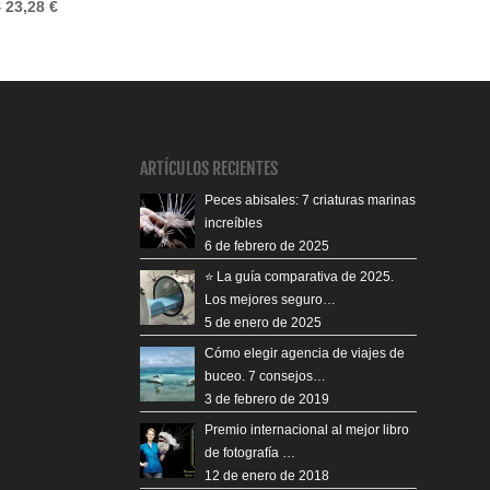
o
El
El
€
23,28
€
precio
precio
original
actual
era:
es:
25,50 €.
23,28 €.
ARTÍCULOS RECIENTES
Peces abisales: 7 criaturas marinas
increíbles
6 de febrero de 2025
⭐️ La guía comparativa de 2025.
Los mejores seguro…
5 de enero de 2025
Cómo elegir agencia de viajes de
buceo. 7 consejos…
3 de febrero de 2019
Premio internacional al mejor libro
de fotografía …
12 de enero de 2018