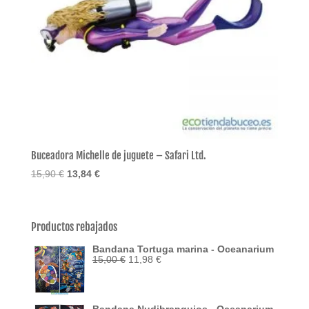
Buceadora Michelle de juguete – Safari Ltd.
El
El
15,90
€
13,84
€
precio
precio
original
actual
era:
es:
Productos rebajados
15,90 €.
13,84 €.
Bandana Tortuga marina - Oceanarium
El
El
15,00
€
11,98
€
precio
precio
original
actual
era:
es:
15,00 €.
11,98 €.