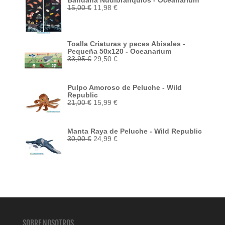
Bandana Nudibranquios - Oceanarium
El
El
15,00
€
11,98
€
precio
precio
original
actual
era:
es:
15,00 €.
11,98 €.
Toalla Criaturas y peces Abisales -
Pequeña 50x120 - Oceanarium
El
El
33,95
€
29,50
€
precio
precio
original
actual
era:
es:
Pulpo Amoroso de Peluche - Wild
33,95 €.
29,50 €.
Republic
El
El
21,00
€
15,99
€
precio
precio
original
actual
era:
es:
Manta Raya de Peluche - Wild Republic
21,00 €.
15,99 €.
El
El
30,00
€
24,99
€
precio
precio
original
actual
era:
es:
30,00 €.
24,99 €.
SOBRE NOSOTROS