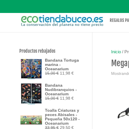
REGALOS P
Productos rebajados
Inicio
/ Pr
Bandana Tortuga
Megap
marina -
Oceanarium
El
El
15,00
€
11,98
€
Mostrando
precio
precio
original
actual
Bandana
era:
es:
Nudibranquios -
15,00 €.
11,98 €.
Oceanarium
El
El
15,00
€
11,98
€
precio
precio
original
actual
Toalla Criaturas y
era:
es:
peces Abisales -
15,00 €.
11,98 €.
Pequeña 50x120 -
Oceanarium
El
El
33,95
€
29,50
€