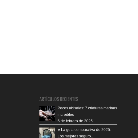
ARTÍCULOS RECIENTES
Peces abisales: 7 criaturas marinas
increíbles
6 de febrero de 2025
⭐️ La guía comparativa de 2025.
Los mejores seguro…