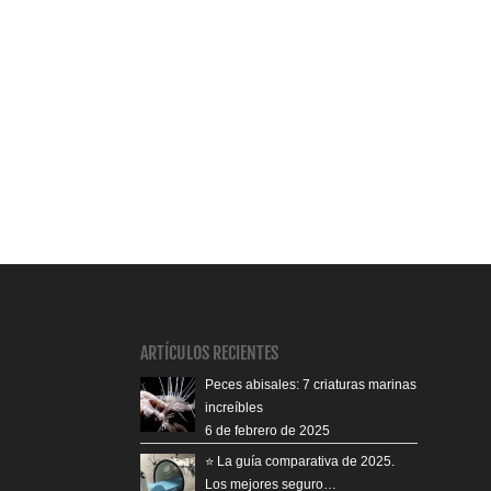
ARTÍCULOS RECIENTES
Peces abisales: 7 criaturas marinas
increíbles
6 de febrero de 2025
⭐️ La guía comparativa de 2025.
Los mejores seguro…