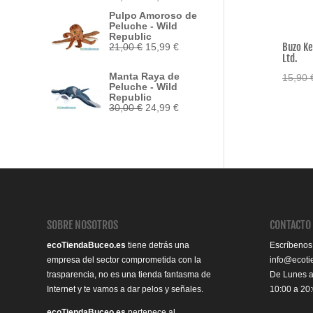
precio
precio
Pulpo Amoroso de
original
actual
Peluche - Wild
era:
es:
Republic
33,95 €.
29,50 €.
Buzo Ke
El
El
21,00
€
15,99
€
precio
precio
Ltd.
original
actual
Manta Raya de
15,90
era:
es:
Peluche - Wild
21,00 €.
15,99 €.
Republic
El
El
30,00
€
24,99
€
precio
precio
original
actual
era:
es:
30,00 €.
24,99 €.
SOBRE NOSOTROS
CONTACTO
ecoTiendaBuceo.es
tiene detrás una
Escríbenos
empresa del sector comprometida con la
info@ecot
trasparencia, no es una tienda fantasma de
De Lunes 
Internet y te vamos a dar pelos y señales.
10:00 a 20
ecoTiendaBuceo.es
pertenece al