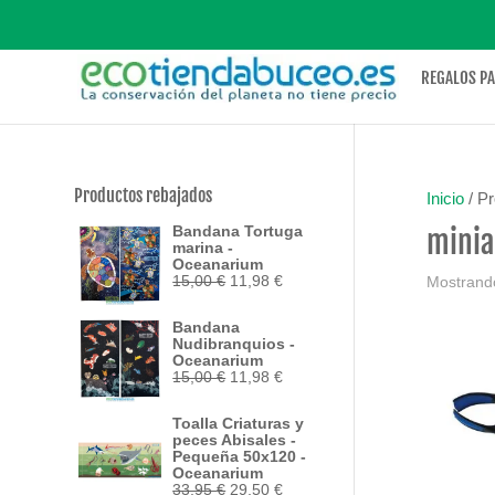
REGALOS P
Productos rebajados
Inicio
/ Pr
Bandana Tortuga
minia
marina -
Oceanarium
El
El
15,00
€
11,98
€
Mostrando
precio
precio
original
actual
Bandana
era:
es:
Nudibranquios -
15,00 €.
11,98 €.
Oceanarium
El
El
15,00
€
11,98
€
precio
precio
original
actual
Toalla Criaturas y
era:
es:
peces Abisales -
15,00 €.
11,98 €.
Pequeña 50x120 -
Oceanarium
El
El
33,95
€
29,50
€