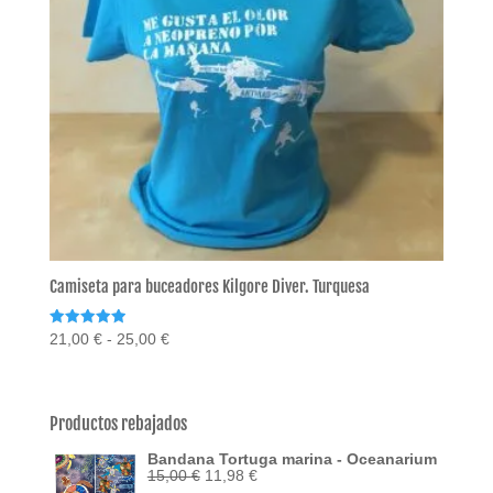
Camiseta para buceadores Kilgore Diver. Turquesa
Valorado
Rango
21,00
€
-
25,00
€
con
de
5.00
de 5
precios:
desde
Productos rebajados
21,00 €
Bandana Tortuga marina - Oceanarium
hasta
El
El
15,00
€
11,98
€
25,00 €
precio
precio