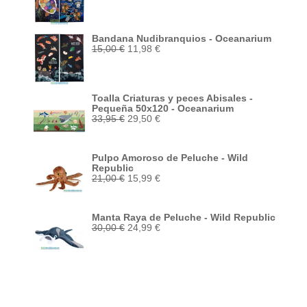
original
actual
era:
es:
15,00 €.
11,98 €.
Bandana Nudibranquios - Oceanarium
El
El
15,00
€
11,98
€
precio
precio
original
actual
era:
es:
15,00 €.
11,98 €.
Toalla Criaturas y peces Abisales -
Pequeña 50x120 - Oceanarium
El
El
33,95
€
29,50
€
precio
precio
original
actual
era:
es:
Pulpo Amoroso de Peluche - Wild
33,95 €.
29,50 €.
Republic
El
El
21,00
€
15,99
€
precio
precio
original
actual
era:
es:
Manta Raya de Peluche - Wild Republic
21,00 €.
15,99 €.
El
El
30,00
€
24,99
€
precio
precio
original
actual
era:
es:
30,00 €.
24,99 €.