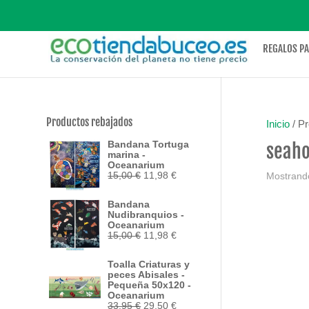
REGALOS P
Productos rebajados
Inicio
/ Pr
Bandana Tortuga
seah
marina -
Oceanarium
El
El
15,00
€
11,98
€
Mostrando
precio
precio
original
actual
Bandana
era:
es:
Nudibranquios -
15,00 €.
11,98 €.
Oceanarium
El
El
15,00
€
11,98
€
precio
precio
original
actual
Toalla Criaturas y
era:
es:
peces Abisales -
15,00 €.
11,98 €.
Pequeña 50x120 -
Oceanarium
El
El
33,95
€
29,50
€