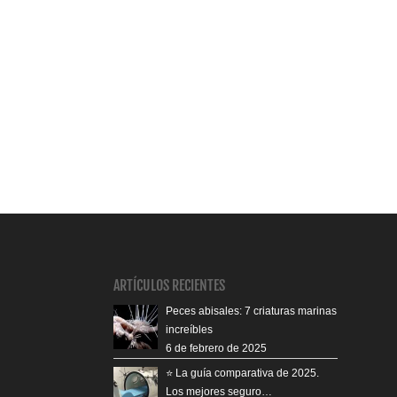
ARTÍCULOS RECIENTES
Peces abisales: 7 criaturas marinas
increíbles
6 de febrero de 2025
⭐️ La guía comparativa de 2025.
Los mejores seguro…