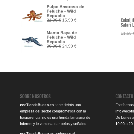
precio
precio
Pulpo Amoroso de
original
actual
Peluche - Wild
era:
es:
Republic
33,95 €.
29,50 €.
Caballi
El
El
21,00
€
15,99
€
precio
precio
Safari L
original
actual
Manta Raya de
11,55
era:
es:
Peluche - Wild
21,00 €.
15,99 €.
Republic
El
El
30,00
€
24,99
€
precio
precio
original
actual
era:
es:
30,00 €.
24,99 €.
SOBRE NOSOTROS
CONTACTO
ecoTiendaBuceo.es
tiene detrás una
Escríbenos
empresa del sector comprometida con la
info@ecot
trasparencia, no es una tienda fantasma de
De Lunes 
Internet y te vamos a dar pelos y señales.
10:00 a 20
ecoTiendaBuceo.es
pertenece al