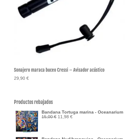
Sonajero maraca buceo Cressi – Avisador acústico
29,90
€
Productos rebajados
Bandana Tortuga marina - Oceanarium
El
El
15,00
€
11,98
€
precio
precio
original
actual
era:
es:
15,00 €.
11,98 €.