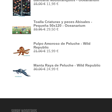
Bandana Nudibranquios - Oceanarium
El
El
15,00
€
11,98
€
precio
precio
original
actual
era:
es:
15,00 €.
11,98 €.
Toalla Criaturas y peces Abisales -
Pequeña 50x120 - Oceanarium
El
El
33,95
€
29,50
€
precio
precio
original
actual
era:
es:
Pulpo Amoroso de Peluche - Wild
33,95 €.
29,50 €.
Republic
El
El
21,00
€
15,99
€
precio
precio
original
actual
era:
es:
Manta Raya de Peluche - Wild Republic
21,00 €.
15,99 €.
El
El
30,00
€
24,99
€
precio
precio
original
actual
era:
es:
30,00 €.
24,99 €.
SOBRE NOSOTROS