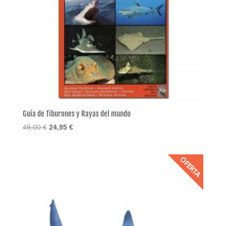
Guía de Tiburones y Rayas del mundo
El
El
49,00
€
24,95
€
precio
precio
original
actual
OFERTA
era:
es:
49,00 €.
24,95 €.