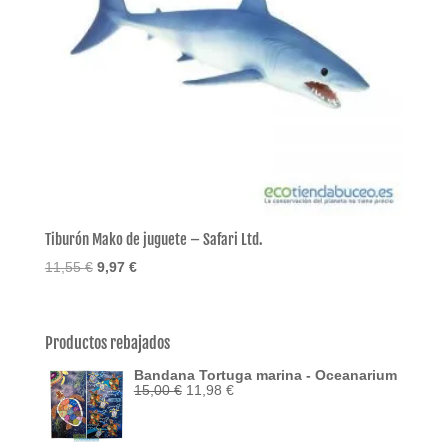
Tiburón Mako de juguete – Safari Ltd.
El
El
11,55
€
9,97
€
precio
precio
original
actual
era:
es:
Productos rebajados
11,55 €.
9,97 €.
Bandana Tortuga marina - Oceanarium
El
El
15,00
€
11,98
€
precio
precio
original
actual
era:
es: