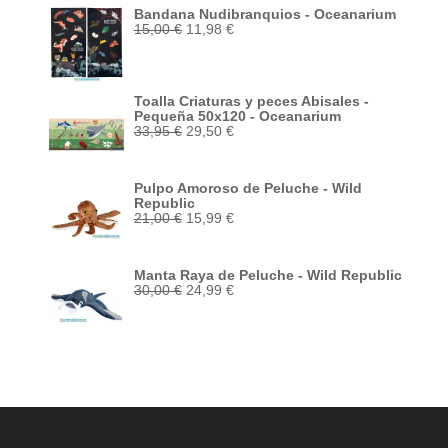
15,00 €.
11,98 €.
Bandana Nudibranquios - Oceanarium
El
El
15,00
€
11,98
€
precio
precio
original
actual
era:
es:
15,00 €.
11,98 €.
Toalla Criaturas y peces Abisales -
Pequeña 50x120 - Oceanarium
El
El
33,95
€
29,50
€
precio
precio
original
actual
era:
es:
Pulpo Amoroso de Peluche - Wild
33,95 €.
29,50 €.
Republic
El
El
21,00
€
15,99
€
precio
precio
original
actual
era:
es:
Manta Raya de Peluche - Wild Republic
21,00 €.
15,99 €.
El
El
30,00
€
24,99
€
precio
precio
original
actual
era:
es:
30,00 €.
24,99 €.