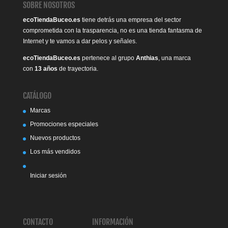
SOBRE NOSOTROS
ecoTiendaBuceo.es
tiene detrás una empresa del sector
comprometida con la trasparencia, no es una tienda fantasma de
Internet y te vamos a dar pelos y señales.
ecoTiendaBuceo.es
pertenece al grupo
Anthias
, una marca
con
13 años
de trayectoria.
CATÁLOGO
Marcas
Promociones especiales
Nuevos productos
Los más vendidos
Iniciar sesión
CONTACTO
INFORMACIÓN