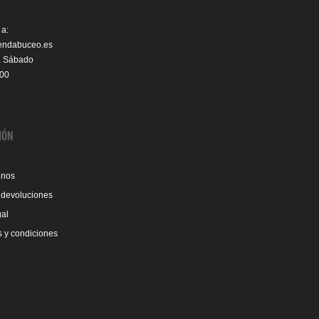
 a:
iendabuceo.es
a Sábado
:00
IÓN
enos
 devoluciones
gal
 y condiciones