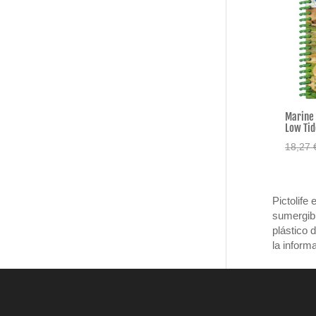
Marine 
Low Tid
18,27
Pictolife
sumergibl
plástico 
la inform