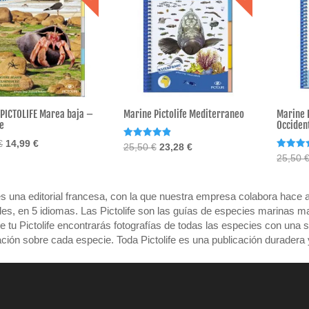
PICTOLIFE Marea baja –
Marine Pictolife Mediterraneo
Marine P
e
Occident
El
El
€
14,99
€
Valorado
El
El
25,50
€
23,28
€
con
Valorad
25,50
precio
precio
precio
precio
4.91
con
de 5
5.00
original
actual
original
actual
de 5
era:
es:
era:
es:
 es una editorial francesa, con la que nuestra empresa colabora hace 
18,27 €.
14,99 €.
25,50 €.
23,28 €.
es, en 5 idiomas. Las Pictolife son las guías de especies marinas m
de tu Pictolife encontrarás fotografías de todas las especies con una
ación sobre cada especie. Toda Pictolife es una publicación duradera y