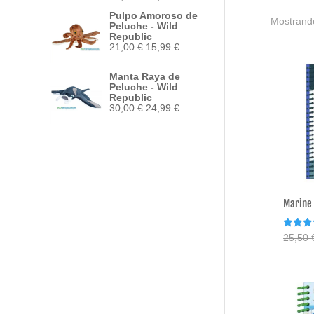
precio
precio
Pulpo Amoroso de
original
actual
Mostrando
Peluche - Wild
era:
es:
Republic
33,95 €.
29,50 €.
El
El
21,00
€
15,99
€
precio
precio
original
actual
Manta Raya de
era:
es:
Peluche - Wild
21,00 €.
15,99 €.
Republic
El
El
30,00
€
24,99
€
precio
precio
original
actual
era:
es:
30,00 €.
24,99 €.
Marine 
Valorad
25,50
con
5.00
de 5