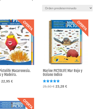
OFERTA
OFERTA
Pictolife Macaronesia.
Marine PICTOLIFE Mar Rojo y
s y Madeira.
Océano Indico
El
El
€
22,95
€
Valorado
El
El
25,50
€
23,28
€
precio
precio
con
precio
precio
5.00
original
actual
de 5
original
actual
era:
es:
OFERTA
era:
es:
25,50 €.
22,95 €.
25,50 €.
23,28 €.