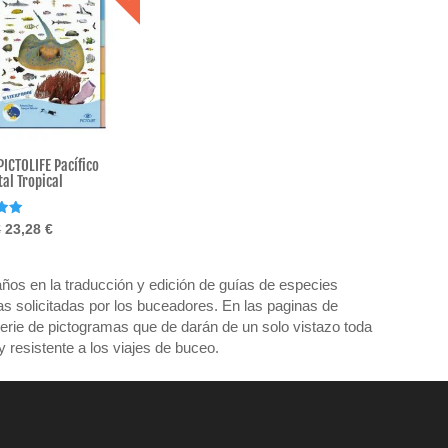
ICTOLIFE Pacífico
al Tropical
o
El
El
€
23,28
€
precio
precio
original
actual
años en la traducción y edición de guías de especies
era:
es:
as solicitadas por los buceadores. En las paginas de
25,50 €.
23,28 €.
 serie de pictogramas que de darán de un solo vistazo toda
 resistente a los viajes de buceo.