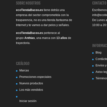
SOBRE NOSOTROS
CONTACTO
ecoTiendaBuceo.es
tiene detrás una
Escríbenos
empresa del sector comprometida con la
info@ecot
trasparencia, no es una tienda fantasma de
De Lunes 
Internet y te vamos a dar pelos y señales.
10:00 a 20
ecoTiendaBuceo.es
pertenece al
grupo
Anthias
, una marca con
13 años
de
trayectoria.
INFORMAC
Blog
Contáct
CATÁLOGO
Envíos y
Marcas
Aviso le
Promociones especiales
Términos
Nuevos productos
Los más vendidos
Iniciar sesión