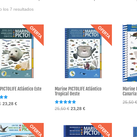
 los 7 resultados
OFERTA
OFERTA
PICTOLIFE Atlántico Este
Marine PICTOLIFE Atlántico
Marine 
Tropical Oeste
Canaria
25,50
o
El
El
€
23,28
€
Valorado
El
El
25,50
€
23,28
€
precio
precio
con
precio
precio
5.00
original
actual
de 5
original
actual
era:
es:
OFERTA
OFERTA
era:
es:
25,50 €.
23,28 €.
25,50 €.
23,28 €.