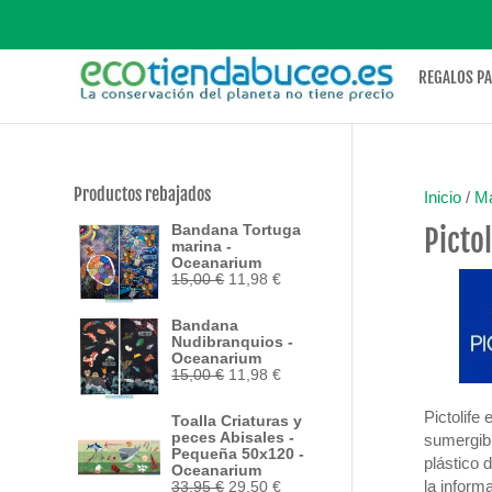
REGALOS P
Productos rebajados
Inicio
/
M
Bandana Tortuga
Pictol
marina -
Oceanarium
El
El
15,00
€
11,98
€
precio
precio
original
actual
Bandana
era:
es:
Nudibranquios -
15,00 €.
11,98 €.
Oceanarium
El
El
15,00
€
11,98
€
precio
precio
original
actual
Pictolife
Toalla Criaturas y
era:
es:
peces Abisales -
sumergibl
15,00 €.
11,98 €.
Pequeña 50x120 -
plástico 
Oceanarium
la inform
El
El
33,95
€
29,50
€