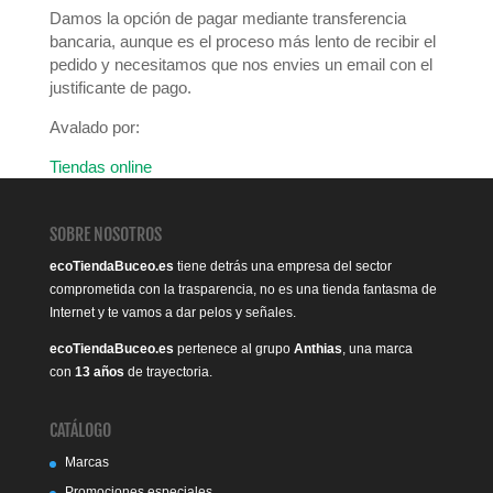
Damos la opción de pagar mediante transferencia
bancaria, aunque es el proceso más lento de recibir el
pedido y necesitamos que nos envies un email con el
justificante de pago.
Avalado por:
Tiendas online
SOBRE NOSOTROS
ecoTiendaBuceo.es
tiene detrás una empresa del sector
comprometida con la trasparencia, no es una tienda fantasma de
Internet y te vamos a dar pelos y señales.
ecoTiendaBuceo.es
pertenece al grupo
Anthias
, una marca
con
13 años
de trayectoria.
CATÁLOGO
Marcas
Promociones especiales