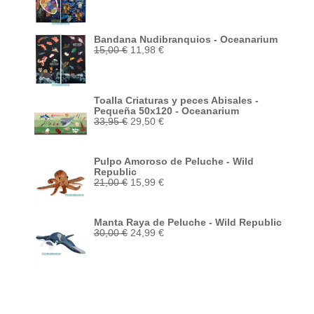
original
actual
era:
es:
15,00 €.
11,98 €.
Bandana Nudibranquios - Oceanarium
El
El
15,00
€
11,98
€
precio
precio
original
actual
era:
es:
15,00 €.
11,98 €.
Toalla Criaturas y peces Abisales -
Pequeña 50x120 - Oceanarium
El
El
33,95
€
29,50
€
precio
precio
original
actual
era:
es:
Pulpo Amoroso de Peluche - Wild
33,95 €.
29,50 €.
Republic
El
El
21,00
€
15,99
€
precio
precio
original
actual
era:
es:
Manta Raya de Peluche - Wild Republic
21,00 €.
15,99 €.
El
El
30,00
€
24,99
€
precio
precio
original
actual
era:
es:
30,00 €.
24,99 €.