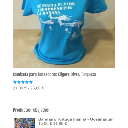
Camiseta para buceadores Kilgore Diver. Turquesa
Valorado
Rango
21,00
€
-
25,00
€
con
de
5.00
de 5
precios:
desde
Productos rebajados
21,00 €
Bandana Tortuga marina - Oceanarium
hasta
El
El
15,00
€
11,98
€
25,00 €
precio
precio