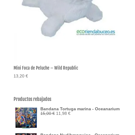
Mini Foca de Peluche – Wild Republic
13,20
€
Productos rebajados
Bandana Tortuga marina - Oceanarium
El
El
15,00
€
11,98
€
precio
precio
original
actual
era:
es:
15,00 €.
11,98 €.