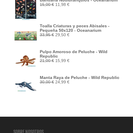
Bandana Nudibranquios - Oceanarium
El
El
15,00
€
11,98
€
precio
precio
original
actual
era:
es:
15,00 €.
11,98 €.
Toalla Criaturas y peces Abisales -
Pequeña 50x120 - Oceanarium
El
El
33,95
€
29,50
€
precio
precio
original
actual
era:
es:
Pulpo Amoroso de Peluche - Wild
33,95 €.
29,50 €.
Republic
El
El
21,00
€
15,99
€
precio
precio
original
actual
era:
es:
Manta Raya de Peluche - Wild Republic
21,00 €.
15,99 €.
El
El
30,00
€
24,99
€
precio
precio
original
actual
era:
es:
30,00 €.
24,99 €.
SOBRE NOSOTROS