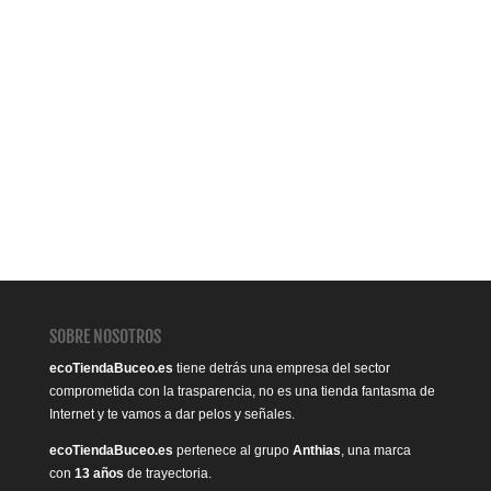
SOBRE NOSOTROS
ecoTiendaBuceo.es
tiene detrás una empresa del sector
comprometida con la trasparencia, no es una tienda fantasma de
Internet y te vamos a dar pelos y señales.
ecoTiendaBuceo.es
pertenece al grupo
Anthias
, una marca
con
13 años
de trayectoria.