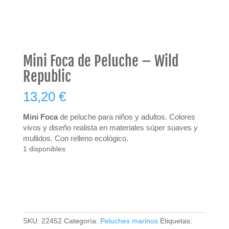
Mini Foca de Peluche – Wild
Republic
13,20
€
Mini Foca
de peluche para niños y adultos. C
olores
vivos y diseño realista en materiales súper suaves y
mullidos. Con relleno ecológico.
1 disponibles
Mini
AÑADIR AL CARRITO
Foca
de
Peluche
-
SKU:
22452
Categoría:
Peluches marinos
Etiquetas:
Wild