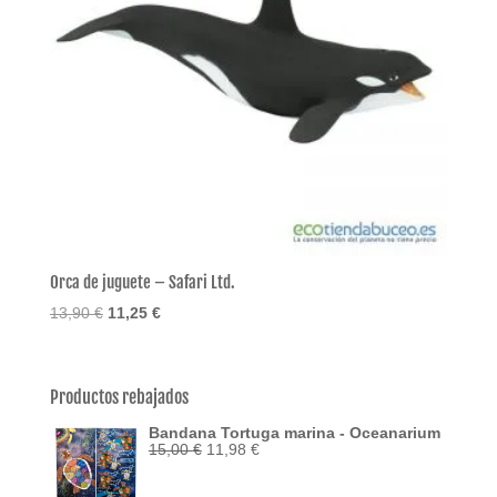
Orca de juguete – Safari Ltd.
El
El
13,90
€
11,25
€
precio
precio
original
actual
era:
es:
Productos rebajados
13,90 €.
11,25 €.
Bandana Tortuga marina - Oceanarium
El
El
15,00
€
11,98
€
precio
precio
original
actual