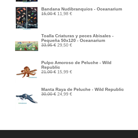
era:
es:
15,00 €.
11,98 €.
Bandana Nudibranquios - Oceanarium
El
El
15,00
€
11,98
€
precio
precio
original
actual
era:
es:
15,00 €.
11,98 €.
Toalla Criaturas y peces Abisales -
Pequeña 50x120 - Oceanarium
El
El
33,95
€
29,50
€
precio
precio
original
actual
era:
es:
Pulpo Amoroso de Peluche - Wild
33,95 €.
29,50 €.
Republic
El
El
21,00
€
15,99
€
precio
precio
original
actual
era:
es:
Manta Raya de Peluche - Wild Republic
21,00 €.
15,99 €.
El
El
30,00
€
24,99
€
precio
precio
original
actual
era:
es:
30,00 €.
24,99 €.