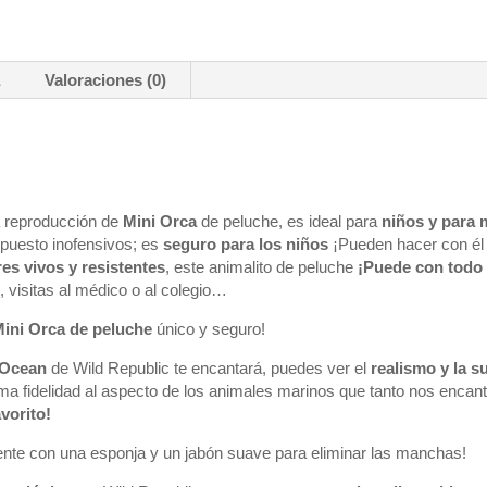
a
Valoraciones (0)
a reproducción de
Mini Orca
de peluche, es ideal para
niños y para
supuesto inofensivos; es
seguro para los niños
¡Pueden hacer con él 
res vivos y resistentes
, este animalito de peluche
¡Puede con todo 
 visitas al médico o al colegio…
ini Orca
de peluche
único y seguro!
 Ocean
de Wild Republic te encantará, puedes ver el
realismo y la s
ima fidelidad al aspecto de los animales marinos que tanto nos encan
vorito!
ente con una esponja y un jabón suave para eliminar las manchas!