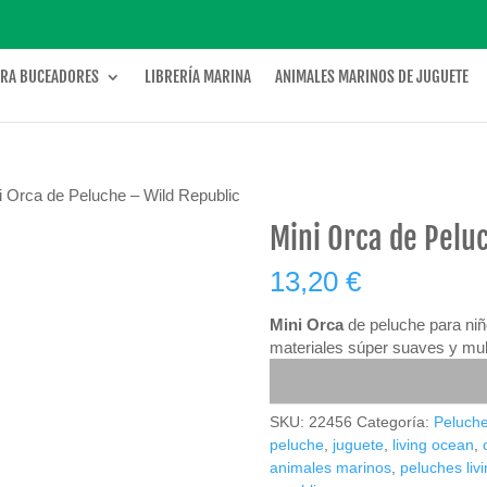
ARA BUCEADORES
LIBRERÍA MARINA
ANIMALES MARINOS DE JUGUETE
i Orca de Peluche – Wild Republic
Mini Orca de Pelu
13,20
€
Mini Orca
de peluche para niñ
materiales súper suaves y mull
SKU:
22456
Categoría:
Peluch
peluche
,
juguete
,
living ocean
,
animales marinos
,
peluches liv