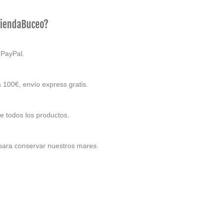
TiendaBuceo?
 PayPal.
 100€, envío express gratis.
e todos los productos.
 para conservar nuestros mares.