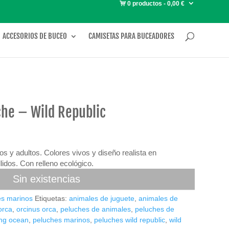
0 productos
0,00 €
ACCESORIOS DE BUCEO
CAMISETAS PARA BUCEADORES
che – Wild Republic
os y adultos. C
olores vivos y diseño realista en
idos. Con relleno ecológico.
Sin existencias
es marinos
Etiquetas:
animales de juguete
,
animales de
orca
,
orcinus orca
,
peluches de animales
,
peluches de
ing ocean
,
peluches marinos
,
peluches wild republic
,
wild