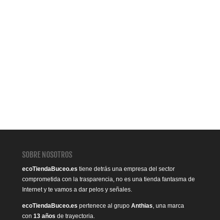
SOBRE NOSOTROS
ecoTiendaBuceo.es
tiene detrás una empresa del sector
comprometida con la trasparencia, no es una tienda fantasma de
Internet y te vamos a dar pelos y señales.
ecoTiendaBuceo.es
pertenece al grupo
Anthias
, una marca
con
13 años
de trayectoria.