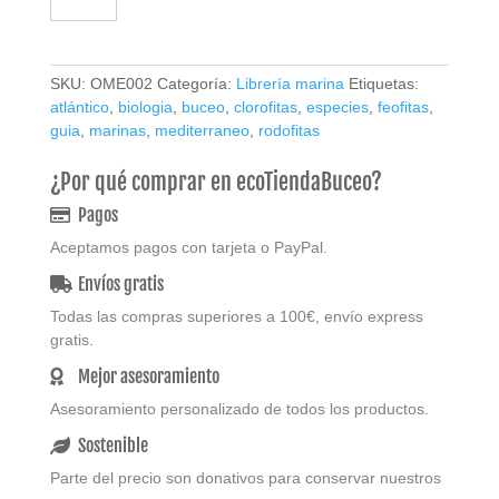
las
algas
del
SKU:
OME002
Categoría:
Librería marina
Etiquetas:
Atlántico
atlántico
,
biologia
,
buceo
,
clorofitas
,
especies
,
feofitas
,
y
guia
,
marinas
,
mediterraneo
,
rodofitas
del
Mediterráneo
¿Por qué comprar en ecoTiendaBuceo?
cantidad
Pagos
Aceptamos pagos con tarjeta o PayPal.
Envíos gratis
Todas las compras superiores a 100€, envío express
gratis.
Mejor asesoramiento
Asesoramiento personalizado de todos los productos.
Sostenible
Parte del precio son donativos para conservar nuestros