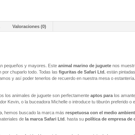
a
Valoraciones (0)
rán pequeños y mayores. Este
animal marino de juguete
nos muestra
n por chuparlo todo. Todas las
figuritas de Safari Ltd.
están pintadas
ramos y así poder tenerlos de recuerdo en nuestra mesa o estantería
dos los animales de juguete son perfectamente
aptos para
los amante
or Kevin, o la buceadora Michelle o introduce tu tiburón preferido o e
o
, hemos buscado la marca más
respetuosa con el medio ambien
materiales de
la marca Safari Ltd
. hasta su
política de empresa de 