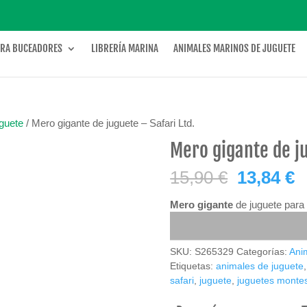
ARA BUCEADORES
LIBRERÍA MARINA
ANIMALES MARINOS DE JUGUETE
guete
/ Mero gigante de juguete – Safari Ltd.
Mero gigante de ju
OFERTA
El
E
15,90
€
13,84
€
precio
p
original
a
Mero gigante
de juguete para 
era:
e
15,90 €.
1
SKU:
S265329
Categorías:
Ani
Etiquetas:
animales de juguete
safari
,
juguete
,
juguetes montes