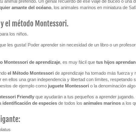
d tu animal preferido. Un genial recuerdo de ese viaje de buceo o un
lquier amante del océano
, los animales marinos en miniatura de Safa
 y el método Montessori.
para los niños.
ue les gusta! Poder aprender sin necesidad de un libro o un profesor 
o Montessori de aprendizaje
, es muy fácil que
tus hijos aprenda
ando
el Método Montessori
de aprendizaje ha tomado más fuerza y re
r en ellos una gran independencia y libertad con límites, respetando 
 puestos de ejemplo como
juguete Montessori
o la denominación alg
ntessori Friendly
que ayudarán a tus pequeños a aprender jugando.
la
identificación de especies
de todos los
animales marinos
a los q
gigante:
olatus