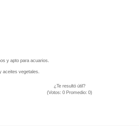
ños y apto para acuarios.
y aceites vegetales.
¿Te resultó útil?
(Votos:
0
Promedio:
0
)