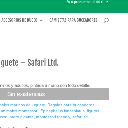
0 productos
0,00 €
ACCESORIOS DE BUCEO
CAMISETAS PARA BUCEADORES
guete – Safari Ltd.
l
recio
ctual
niños y adultos, pintada a mano con todo detalle.
s:
Sin existencias
3,84 €.
males marinos de juguete
,
Regalos para buceadores
,
animales montessori
,
Epinephelus lanceolatus
,
figuras
sori
,
mero gigante
,
montessori friendly
,
safari ltd