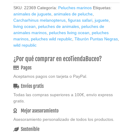
Peluche
SKU:
22369
Categoría:
Peluches marinos
Etiquetas:
-
animales de juguete
,
animales de peluche
,
Wild
Carcharhinus melanopterus
,
figuras safari
,
juguete
,
Republic
living ocean
,
peluches de animales
,
peluches de
cantidad
animales marinos
,
peluches living ocean
,
peluches
marinos
,
peluches wild republic
,
Tiburón Puntas Negras
,
wild republic
¿Por qué comprar en ecoTiendaBuceo?
Pagos
Aceptamos pagos con tarjeta o PayPal.
Envíos gratis
Todas las compras superiores a 100€, envío express
gratis.
Mejor asesoramiento
Asesoramiento personalizado de todos los productos.
Sostenible